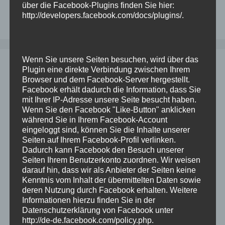
check
,
dbsat
,
oracle
,
scan
,
security
,
sicherheit
über die Facebook-Plugins finden Sie hier:
Kommentar hinterlassen
http://developers.facebook.com/docs/plugins/
.
Wenn Sie unsere Seiten besuchen, wird über das
ODA und ASR: Installation auf
Plugin eine direkte Verbindung zwischen Ihrem
Browser und dem Facebook-Server hergestellt.
zusätzlichem Host
Facebook erhält dadurch die Information, dass Sie
mit Ihrer IP-Adresse unsere Seite besucht haben.
3. September 2024
von
Dominik
Wenn Sie den Facebook "Like-Button" anklicken
während Sie in Ihrem Facebook-Account
eingeloggt sind, können Sie die Inhalte unserer
Bei einem Kunden sollen die ODAs nicht aufs
Seiten auf Ihrem Facebook-Profil verlinken.
Internet zugreifen dürfen (sagt der Netzwerker),
Dadurch kann Facebook den Besuch unserer
Seiten Ihrem Benutzerkonto zuordnen. Wir weisen
ASR soll aber aktiviert sein (sagt der DBA). Hier
darauf hin, dass wir als Anbieter der Seiten keine
haben wir einen einfachen Kompromiss
Kenntnis vom Inhalt der übermittelten Daten sowie
gefunden: Auf einem dedizierten System läuft
deren Nutzung durch Facebook erhalten. Weitere
ein ASR-Manager und die ODAs sprechen mit
Informationen hierzu finden Sie in der
Datenschutzerklärung von Facebook unter
diese statt direkt mit Oracle (Über Sinn&Unsinn
http://de-de.facebook.com/policy.php
.