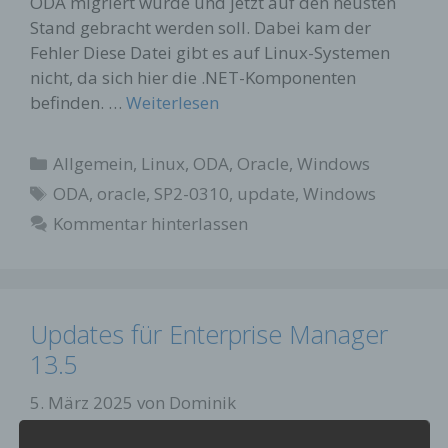
ODA migriert wurde und jetzt auf den neusten
Stand gebracht werden soll. Dabei kam der
Fehler Diese Datei gibt es auf Linux-Systemen
nicht, da sich hier die .NET-Komponenten
befinden. …
Weiterlesen
Kategorien
Allgemein
,
Linux
,
ODA
,
Oracle
,
Windows
Schlagwörter
ODA
,
oracle
,
SP2-0310
,
update
,
Windows
Kommentar hinterlassen
Updates für Enterprise Manager
13.5
5. März 2025
von
Dominik