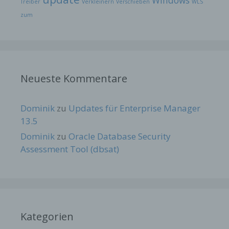
Windows
Treiber
Verkleinern
Verschieben
WLS
zum
Neueste Kommentare
Dominik
zu
Updates für Enterprise Manager
13.5
Dominik
zu
Oracle Database Security
Assessment Tool (dbsat)
Kategorien
Name
Zweck
Gültigkeit