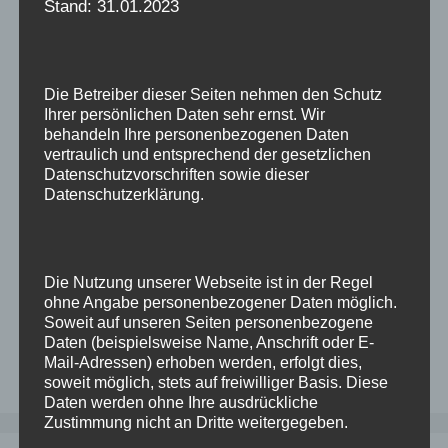
Stand: 31.01.2023
Da ich mittlerweile in den Genuss komme, jedes
Quartal nicht nur einen Haufen Datenbanken zu
patchen, sondern auch einen Enterprise
Manager, will ich mir die Schritte einmal
Die Betreiber dieser Seiten nehmen den Schutz
wegschreiben bis auch das im Muskelgedächtnis
Ihrer persönlichen Daten sehr ernst. Wir
behandeln Ihre personenbezogenen Daten
angekommen ist
Gepatcht werden der WLS,
vertraulich und entsprechend der gesetzlichen
der Enterprise Manager sowie die Agenten. Dass
Datenschutzvorschriften sowie dieser
die Repository-Datenbank vorher auf den
Datenschutzerklärung.
aktuellen Patchlevel gezogen …
Weiterlesen
Kategorien
Linux
,
Oracle
Die Nutzung unserer Webseite ist in der Regel
Schlagwörter
ohne Angabe personenbezogener Daten möglich.
EnterpriseManager
,
OMS
,
oracle
,
update
,
Soweit auf unseren Seiten personenbezogene
WLS
Daten (beispielsweise Name, Anschrift oder E-
Mail-Adressen) erhoben werden, erfolgt dies,
Kommentar hinterlassen
soweit möglich, stets auf freiwilliger Basis. Diese
Daten werden ohne Ihre ausdrückliche
Zustimmung nicht an Dritte weitergegeben.