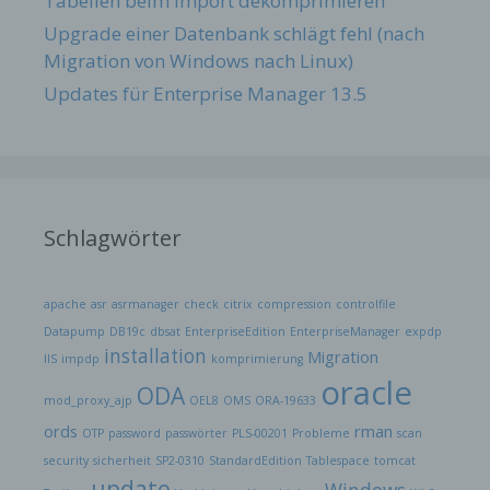
Tabellen beim Import dekomprimieren
Upgrade einer Datenbank schlägt fehl (nach
Migration von Windows nach Linux)
Updates für Enterprise Manager 13.5
Schlagwörter
apache
asr
asrmanager
check
citrix
compression
controlfile
Datapump
DB19c
dbsat
EnterpriseEdition
EnterpriseManager
expdp
installation
Migration
IIS
impdp
komprimierung
oracle
ODA
mod_proxy_ajp
OEL8
OMS
ORA-19633
ords
rman
OTP
password
passwörter
PLS-00201
Probleme
scan
security
sicherheit
SP2-0310
StandardEdition
Tablespace
tomcat
update