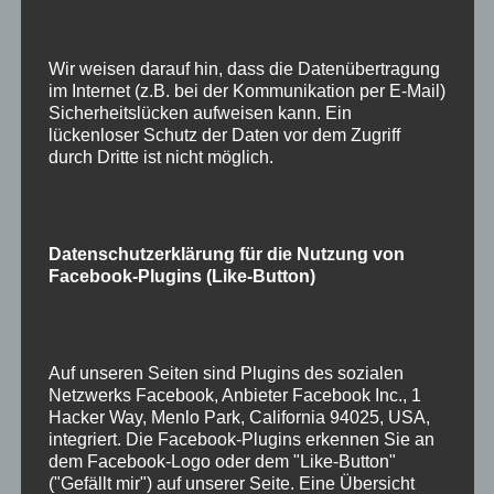
Oracle Database Security
Assessment Tool (dbsat)
Wir weisen darauf hin, dass die Datenübertragung
im Internet (z.B. bei der Kommunikation per E-Mail)
22. Februar 2025
von
Dominik
Sicherheitslücken aufweisen kann. Ein
lückenloser Schutz der Daten vor dem Zugriff
durch Dritte ist nicht möglich.
Mit dem Tool dbsat von Oracle können
Schwachstellen in Oracle Datenbanken (Ab
Version 10g) gesucht (und auch gefunden
)
Datenschutzerklärung für die Nutzung von
werden. Das Erstellen eines Reports ist ziemlich
Facebook-Plugins (Like-Button)
einfach, die Interpretation ist die
Herausforderung. Aber auch dabei hilft Oracle.
Die Installation ist denkbar einfach: Unter Doc ID
2138254.1 kann einfach das Zipfile
Auf unseren Seiten sind Plugins des sozialen
heruntergeladen werden und auf …
Weiterlesen
Netzwerks Facebook, Anbieter Facebook Inc., 1
Hacker Way, Menlo Park, California 94025, USA,
integriert. Die Facebook-Plugins erkennen Sie an
Kategorien
Oracle
dem Facebook-Logo oder dem "Like-Button"
("Gefällt mir") auf unserer Seite. Eine Übersicht
Schlagwörter