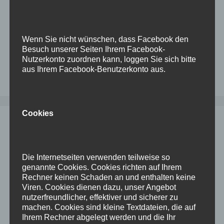
soll hier keine Diskussion stattfinden, es ist …
Weiterlesen
Wenn Sie nicht wünschen, dass Facebook den
Kategorien
Linux
,
ODA
,
Oracle
Besuch unserer Seiten Ihrem Facebook-
Schlagwörter
asr
,
asrmanager
,
installation
,
ODA
,
oracle
Nutzerkonto zuordnen kann, loggen Sie sich bitte
aus Ihrem Facebook-Benutzerkonto aus.
Kommentar hinterlassen
Cookies
Installation Oracle 19c auf Oracle
Linux 9
Die Internetseiten verwenden teilweise so
28. August 2024
von
Dominik
genannte Cookies. Cookies richten auf Ihrem
Rechner keinen Schaden an und enthalten keine
Viren. Cookies dienen dazu, unser Angebot
Laut der Matrix im Metalink / MOS ist Oracle
nutzerfreundlicher, effektiver und sicherer zu
Database 19c für Oracle Linux 9 freigegeben.
machen. Cookies sind kleine Textdateien, die auf
Leider klappt die Installation mit dem Base-
Ihrem Rechner abgelegt werden und die Ihr