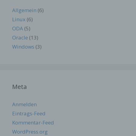
Dieses Cookie
Allgemein
(6)
ermittelt, ob die
Verwendung von
Linux
(6)
Cookies im
ODA
(5)
Browser
deaktiviert wurde.
Oracle
(13)
wordpress_t
Speicherdauer:
Session
Windows
(3)
est_cookie
Bis zum Ende der
Browsersitzung
(wird beim
Schließen Ihres
Internet-
Browsers
gelöscht).
Meta
Dieses Cookie
speichert Ihre
Anmelden
aktuelle Sitzung
mit Bezug auf
Eintrags-Feed
PHP-
Kommentar-Feed
Anwendungen
und gewährleistet
WordPress.org