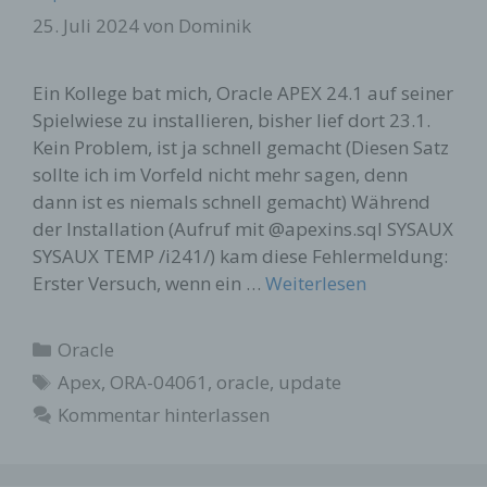
25. Juli 2024
von
Dominik
Hostname des zugreifenden Rechners
Uhrzeit der Serveranfrage
Ein Kollege bat mich, Oracle APEX 24.1 auf seiner
Spielwiese zu installieren, bisher lief dort 23.1.
Kein Problem, ist ja schnell gemacht (Diesen Satz
sollte ich im Vorfeld nicht mehr sagen, denn
dann ist es niemals schnell gemacht) Während
Diese Daten sind nicht bestimmten Personen
der Installation (Aufruf mit @apexins.sql SYSAUX
zuordenbar. Eine Zusammenführung dieser Daten
SYSAUX TEMP /i241/) kam diese Fehlermeldung:
mit anderen Datenquellen wird nicht
Erster Versuch, wenn ein …
Weiterlesen
vorgenommen. Wir behalten uns vor, diese Daten
nachträglich zu prüfen, wenn uns konkrete
Anhaltspunkte für eine rechtswidrige Nutzung
Kategorien
Oracle
bekannt werden.
Schlagwörter
Apex
,
ORA-04061
,
oracle
,
update
Kommentar hinterlassen
Kontaktformular