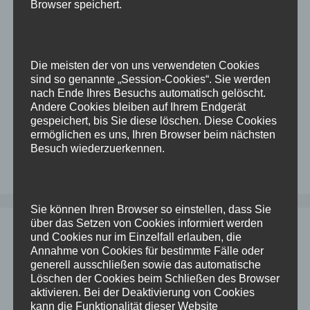
Browser speichert.
Release so gar nicht, es muss während der
Installation ein Patch mit reingeschoben werden.
Da ich mir jedes mal das Kommando dafür
zusammen suchen muss, packe ich es jetzt
Die meisten der von uns verwendeten Cookies
einfach hier in meine …
Weiterlesen
sind so genannte „Session-Cookies“. Sie werden
nach Ende Ihres Besuchs automatisch gelöscht.
Andere Cookies bleiben auf Ihrem Endgerät
Kategorien
Linux
,
Oracle
gespeichert, bis Sie diese löschen. Diese Cookies
ermöglichen es uns, Ihren Browser beim nächsten
Schlagwörter
Eigentlich
,
installation
,
oracle
,
update
Besuch wiederzuerkennen.
Kommentar hinterlassen
Sie können Ihren Browser so einstellen, dass Sie
über das Setzen von Cookies informiert werden
Zeitzone auf ODA ändern
und Cookies nur im Einzelfall erlauben, die
Annahme von Cookies für bestimmte Fälle oder
13. August 2024
von
Dominik
generell ausschließen sowie das automatische
Löschen der Cookies beim Schließen des Browser
aktivieren. Bei der Deaktivierung von Cookies
kann die Funktionalität dieser Website
Bei der Installation einer ODA ist etwas schief