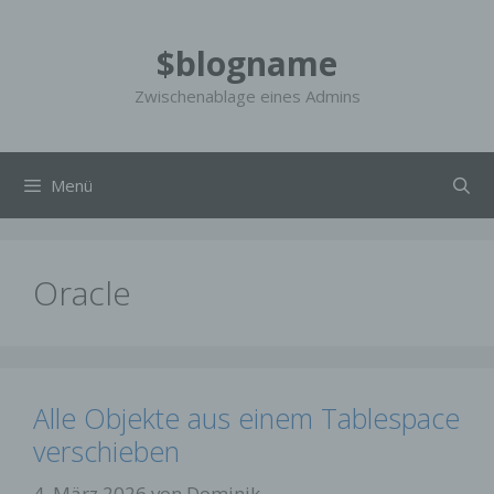
Zum
Inhalt
$blogname
springen
Zwischenablage eines Admins
Menü
Oracle
Alle Objekte aus einem Tablespace
verschieben
4. März 2026
von
Dominik