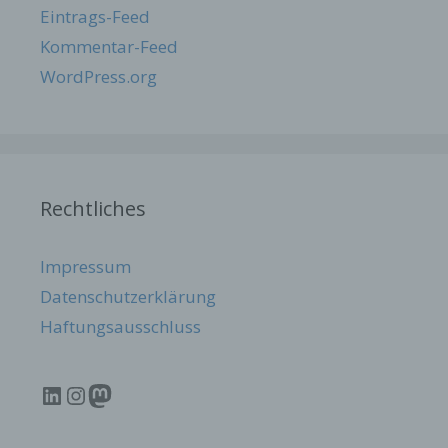
Eintrags-Feed
und gewährleistet
so, dass alle
Kommentar-Feed
Funktionen dieser
WordPress.org
Website, die auf
der PHP-
Programmierspra
PHPSESSID
Session
che basieren,
vollständig
angezeigt werden
können.
Rechtliches
Speicherdauer:
Bis zum Ende der
Browsersitzung
Impressum
(wird beim
Datenschutzerklärung
Schließen Ihres
Internet-
Haftungsausschluss
Browsers
gelöscht).
Diese Cookies
LinkedIn
Instagram
Mastodon
werden nur für
den
wordpress_a
Verwaltungsberei
1 Jahr