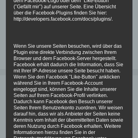
dem Facebook-Logo oder dem "Like-Button"
diese statt direkt mit Oracle (Über Sinn&Unsinn
("Gefällt mir") auf unserer Seite. Eine Übersicht
soll hier keine Diskussion stattfinden, es ist …
über die Facebook-Plugins finden Sie hier:
Weiterlesen
http://developers.facebook.com/docs/plugins/
.
Kategorien
Linux
,
ODA
,
Oracle
Schlagwörter
asr
,
asrmanager
,
installation
,
ODA
,
oracle
Wenn Sie unsere Seiten besuchen, wird über das
Plugin eine direkte Verbindung zwischen Ihrem
Kommentar hinterlassen
Browser und dem Facebook-Server hergestellt.
Facebook erhält dadurch die Information, dass Sie
mit Ihrer IP-Adresse unsere Seite besucht haben.
Wenn Sie den Facebook "Like-Button" anklicken
während Sie in Ihrem Facebook-Account
Installation Oracle 19c auf Oracle
eingeloggt sind, können Sie die Inhalte unserer
Seiten auf Ihrem Facebook-Profil verlinken.
Linux 9
Dadurch kann Facebook den Besuch unserer
Seiten Ihrem Benutzerkonto zuordnen. Wir weisen
28. August 2024
von
Dominik
darauf hin, dass wir als Anbieter der Seiten keine
Kenntnis vom Inhalt der übermittelten Daten sowie
deren Nutzung durch Facebook erhalten. Weitere
Laut der Matrix im Metalink / MOS ist Oracle
Informationen hierzu finden Sie in der
Database 19c für Oracle Linux 9 freigegeben.