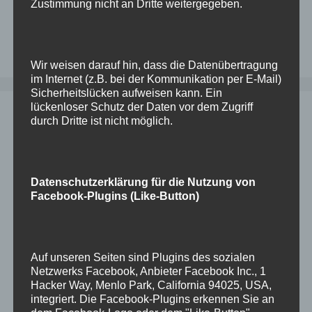
Kategorien
Oracle
Zustimmung nicht an Dritte weitergegeben.
Schlagwörter
check
,
dbsat
,
oracle
,
scan
,
security
,
sicherheit
Kommentar hinterlassen
Wir weisen darauf hin, dass die Datenübertragung
im Internet (z.B. bei der Kommunikation per E-Mail)
Sicherheitslücken aufweisen kann. Ein
lückenloser Schutz der Daten vor dem Zugriff
ODA und ASR: Installation auf
durch Dritte ist nicht möglich.
zusätzlichem Host
3. September 2024
von
Dominik
Datenschutzerklärung für die Nutzung von
Facebook-Plugins (Like-Button)
Bei einem Kunden sollen die ODAs nicht aufs
Internet zugreifen dürfen (sagt der Netzwerker),
ASR soll aber aktiviert sein (sagt der DBA). Hier
Auf unseren Seiten sind Plugins des sozialen
haben wir einen einfachen Kompromiss
Netzwerks Facebook, Anbieter Facebook Inc., 1
gefunden: Auf einem dedizierten System läuft
Hacker Way, Menlo Park, California 94025, USA,
ein ASR-Manager und die ODAs sprechen mit
integriert. Die Facebook-Plugins erkennen Sie an