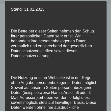
Stand: 31.01.2023
Oracle Database Security
Assessment Tool (dbsat)
Die Betreiber dieser Seiten nehmen den Schutz
22. Februar 2025
von
Dominik
Ihrer persönlichen Daten sehr ernst. Wir
behandeln Ihre personenbezogenen Daten
vertraulich und entsprechend der gesetzlichen
Mit dem Tool dbsat von Oracle können
Datenschutzvorschriften sowie dieser
Schwachstellen in Oracle Datenbanken (Ab
Datenschutzerklärung.
Version 10g) gesucht (und auch gefunden
)
werden. Das Erstellen eines Reports ist ziemlich
einfach, die Interpretation ist die
Die Nutzung unserer Webseite ist in der Regel
Herausforderung. Aber auch dabei hilft Oracle.
ohne Angabe personenbezogener Daten möglich.
Die Installation ist denkbar einfach: Unter Doc ID
Soweit auf unseren Seiten personenbezogene
2138254.1 kann einfach das Zipfile
Daten (beispielsweise Name, Anschrift oder E-
heruntergeladen werden und auf …
Weiterlesen
Mail-Adressen) erhoben werden, erfolgt dies,
soweit möglich, stets auf freiwilliger Basis. Diese
Daten werden ohne Ihre ausdrückliche