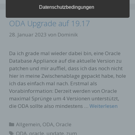
Referrer URL
Datenschutzbedingungen
Hostname des zugreifenden Rechners
ODA Upgrade auf 19.17
Uhrzeit der Serveranfrage
28. Januar 2023
von
Dominik
Da ich grade mal wieder dabei bin, eine Oracle
Database Appliance auf die aktuelle Version zu
patchen und mir auffiel, dass ich das noch nicht
Diese Daten sind nicht bestimmten Personen
hier in meine Zwischenablage gepackt habe, hole
zuordenbar. Eine Zusammenführung dieser Daten
mit anderen Datenquellen wird nicht
ich das einfach mal nach. Erstmal als
vorgenommen. Wir behalten uns vor, diese Daten
Vorabinformation: Derzeit werden von Oracle
nachträglich zu prüfen, wenn uns konkrete
maximal Sprünge um 4 Versionen unterstützt,
Anhaltspunkte für eine rechtswidrige Nutzung
die ODA sollte also mindestens …
Weiterlesen
bekannt werden.
Kategorien
Allgemein
,
ODA
,
Oracle
Schlagwörter
Kontaktformular
ODA
,
oracle
,
update
,
zum