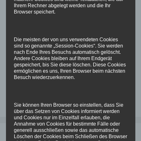
Ihrem Rechner abgelegt werden und die Ihr
Bei der Installation einer ODA ist etwas schief
Browser speichert.
gegangen: Die Zeitzone steht auf GMT und nicht
auf Europe/Berlin, was man hier in Deutschland
erwarten würde (Btw hätte ich gerne
Die meisten der von uns verwendeten Cookies
Europe/Ruhrpott, aber das ist eine andere
sind so genannte „Session-Cookies“. Sie werden
Geschichte
) Muss ich die ODA jetzt
nach Ende Ihres Besuchs automatisch gelöscht.
redeployen? Oder gibt es andere Wege? Ich habe
Andere Cookies bleiben auf Ihrem Endgerät
es einfach mal ausprobiert, …
Weiterlesen
gespeichert, bis Sie diese löschen. Diese Cookies
ermöglichen es uns, Ihren Browser beim nächsten
Besuch wiederzuerkennen.
Kategorien
Linux
,
ODA
,
Oracle
Schlagwörter
ODA
,
oracle
,
timezone
,
zeitzone
Kommentar hinterlassen
Sie können Ihren Browser so einstellen, dass Sie
über das Setzen von Cookies informiert werden
und Cookies nur im Einzelfall erlauben, die
Annahme von Cookies für bestimmte Fälle oder
generell ausschließen sowie das automatische
ORA-04061 bei Oracle APEX
Löschen der Cookies beim Schließen des Browser