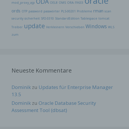
oracle
ODA
mod_proxy_ajp
OEL8
OMS
ORA-19633
ords
rman
OTP
password
passwörter
PLS-00201
Probleme
scan
security
sicherheit
SP2-0310
StandardEdition
Tablespace
tomcat
update
Windows
Treiber
Verkleinern
Verschieben
WLS
zum
Neueste Kommentare
Dominik
zu
Updates für Enterprise Manager
13.5
Dominik
zu
Oracle Database Security
Assessment Tool (dbsat)