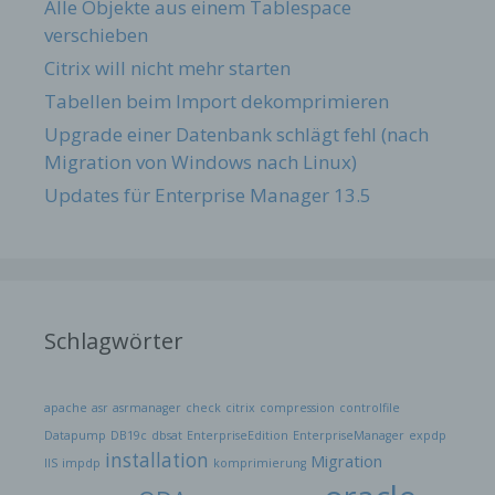
Alle Objekte aus einem Tablespace
verschieben
Citrix will nicht mehr starten
Tabellen beim Import dekomprimieren
Upgrade einer Datenbank schlägt fehl (nach
Migration von Windows nach Linux)
Updates für Enterprise Manager 13.5
Schlagwörter
apache
asr
asrmanager
check
citrix
compression
controlfile
Datapump
DB19c
dbsat
EnterpriseEdition
EnterpriseManager
expdp
installation
Migration
IIS
impdp
komprimierung