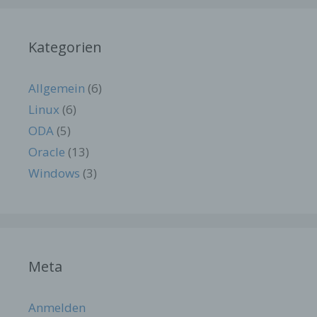
Name
Zweck
Gültigkeit
Dieses Cookie
Kategorien
ermittelt, ob die
Verwendung von
Cookies im
Allgemein
(6)
Browser
deaktiviert wurde.
Linux
(6)
wordpress_t
Speicherdauer:
Session
ODA
(5)
est_cookie
Bis zum Ende der
Browsersitzung
Oracle
(13)
(wird beim
Windows
(3)
Schließen Ihres
Internet-
Browsers
gelöscht).
Dieses Cookie
speichert Ihre
Meta
aktuelle Sitzung
mit Bezug auf
PHP-
Anmelden
Anwendungen