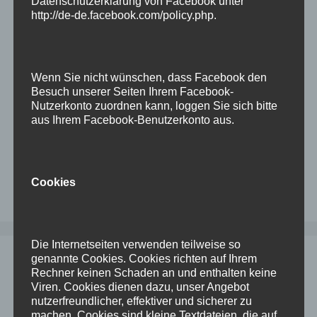
Datenschutzerklärung von Facebook unter
Leider klappt die Installation mit dem Base-
http://de-de.facebook.com/policy.php
.
Release so gar nicht, es muss während der
Installation ein Patch mit reingeschoben werden.
Da ich mir jedes mal das Kommando dafür
Wenn Sie nicht wünschen, dass Facebook den
zusammen suchen muss, packe ich es jetzt
Besuch unserer Seiten Ihrem Facebook-
einfach hier in meine …
Weiterlesen
Nutzerkonto zuordnen kann, loggen Sie sich bitte
aus Ihrem Facebook-Benutzerkonto aus.
Kategorien
Linux
,
Oracle
Schlagwörter
Eigentlich
,
installation
,
oracle
,
update
Cookies
Kommentar hinterlassen
Die Internetseiten verwenden teilweise so
genannte Cookies. Cookies richten auf Ihrem
Zeitzone auf ODA ändern
Rechner keinen Schaden an und enthalten keine
Viren. Cookies dienen dazu, unser Angebot
13. August 2024
von
Dominik
nutzerfreundlicher, effektiver und sicherer zu
machen. Cookies sind kleine Textdateien, die auf