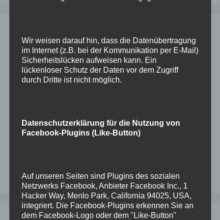
Schlagwörter
Wir weisen darauf hin, dass die Datenübertragung
im Internet (z.B. bei der Kommunikation per E-Mail)
Sicherheitslücken aufweisen kann. Ein
lückenloser Schutz der Daten vor dem Zugriff
apache
asr
asrmanager
check
citrix
compression
controlfile
durch Dritte ist nicht möglich.
Datapump
DB19c
dbsat
EnterpriseEdition
EnterpriseManager
expdp
installation
Migration
IIS
impdp
komprimierung
oracle
ODA
mod_proxy_ajp
OEL8
OMS
ORA-19633
Datenschutzerklärung für die Nutzung von
ords
rman
OTP
password
passwörter
PLS-00201
Probleme
scan
Facebook-Plugins (Like-Button)
security
sicherheit
SP2-0310
StandardEdition
Tablespace
tomcat
update
Windows
Treiber
Verkleinern
Verschieben
WLS
zum
Auf unseren Seiten sind Plugins des sozialen
Netzwerks Facebook, Anbieter Facebook Inc., 1
Hacker Way, Menlo Park, California 94025, USA,
integriert. Die Facebook-Plugins erkennen Sie an
dem Facebook-Logo oder dem "Like-Button"