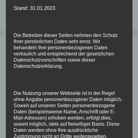
Suchen
Stand: 31.01.2023
nach:
Die Betreiber dieser Seiten nehmen den Schutz
Ihrer persönlichen Daten sehr ernst. Wir
behandeln Ihre personenbezogenen Daten
Neueste Beiträge
vertraulich und entsprechend der gesetzlichen
Datenschutzvorschriften sowie dieser
Datenschutzerklärung.
Alle Objekte aus einem Tablespace
verschieben
Citrix will nicht mehr starten
Die Nutzung unserer Webseite ist in der Regel
Tabellen beim Import dekomprimieren
ohne Angabe personenbezogener Daten möglich.
Upgrade einer Datenbank schlägt fehl (nach
Soweit auf unseren Seiten personenbezogene
Daten (beispielsweise Name, Anschrift oder E-
Migration von Windows nach Linux)
Mail-Adressen) erhoben werden, erfolgt dies,
Updates für Enterprise Manager 13.5
soweit möglich, stets auf freiwilliger Basis. Diese
Daten werden ohne Ihre ausdrückliche
Zustimmung nicht an Dritte weitergegeben.