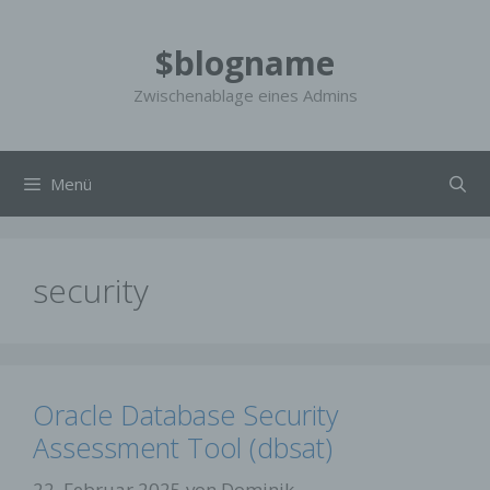
Zum
Inhalt
$blogname
springen
Zwischenablage eines Admins
Menü
security
Oracle Database Security
Assessment Tool (dbsat)
22. Februar 2025
von
Dominik