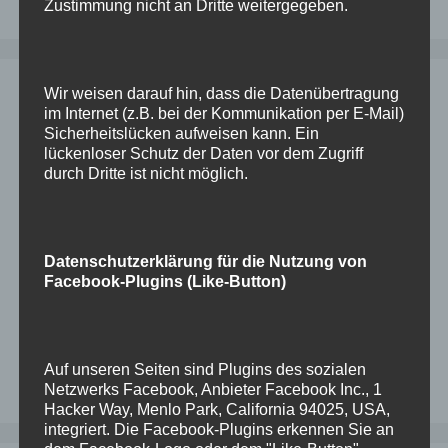
Zustimmung nicht an Dritte weitergegeben.
Wir weisen darauf hin, dass die Datenübertragung
Schlagwörter
im Internet (z.B. bei der Kommunikation per E-Mail)
Sicherheitslücken aufweisen kann. Ein
lückenloser Schutz der Daten vor dem Zugriff
durch Dritte ist nicht möglich.
apache
asr
asrmanager
check
citrix
compression
controlfile
Datapump
DB19c
dbsat
EnterpriseEdition
EnterpriseManager
expdp
installation
Migration
IIS
impdp
komprimierung
oracle
ODA
Datenschutzerklärung für die Nutzung von
mod_proxy_ajp
OEL8
OMS
ORA-19633
Facebook-Plugins (Like-Button)
ords
rman
OTP
password
passwörter
PLS-00201
Probleme
scan
security
sicherheit
SP2-0310
StandardEdition
Tablespace
tomcat
update
Windows
Treiber
Verkleinern
Verschieben
WLS
Auf unseren Seiten sind Plugins des sozialen
zum
Netzwerks Facebook, Anbieter Facebook Inc., 1
Hacker Way, Menlo Park, California 94025, USA,
integriert. Die Facebook-Plugins erkennen Sie an