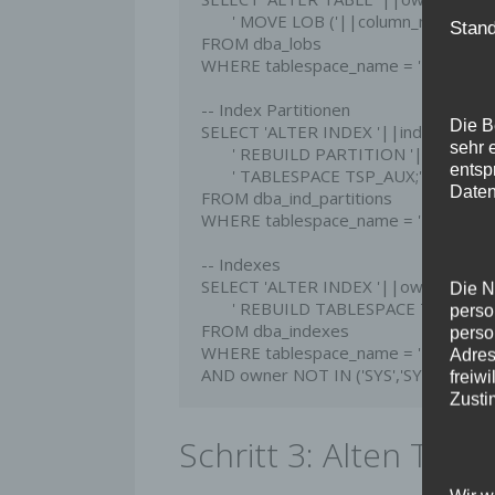
       ' MOVE LOB ('||column_name||') STORE AS (TABLESPACE TSP_AUX);'

Stand
FROM dba_lobs

WHERE tablespace_name = 'TSP_ORIG'
-- Index Partitionen

Die B
SELECT 'ALTER INDEX '||index_owner
sehr 
       ' REBUILD PARTITION '||partition_name||

entsp
       ' TABLESPACE TSP_AUX;'

Daten
FROM dba_ind_partitions

WHERE tablespace_name = 'TSP_ORIG'
-- Indexes

SELECT 'ALTER INDEX '||owner||'.'|
Die N
       ' REBUILD TABLESPACE TSP_AUX;'

perso
FROM dba_indexes

perso
WHERE tablespace_name = 'TSP_ORIG
Adres
AND owner NOT IN ('SYS','SYSTEM');
freiw
Zusti
Schritt 3: Alten Tabl