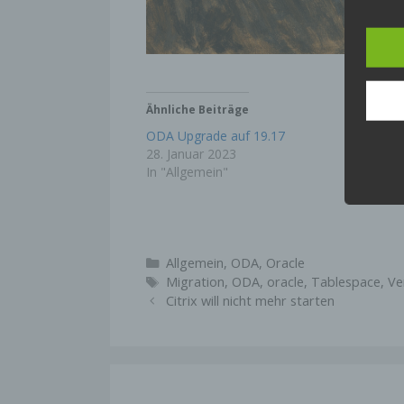
Die I
richt
Cooki
siche
Ähnliche Beiträge
Rechn
ODA Upgrade auf 19.17
Zeitzo
28. Januar 2023
13. Au
In "Allgemein"
In "Lin
Die m
Cooki
Ander
lösch
Kategorien
Allgemein
,
ODA
,
Oracle
Besuc
Schlagwörter
Migration
,
ODA
,
oracle
,
Tablespace
,
Ve
Citrix will nicht mehr starten
Sie k
Cooki
Annah