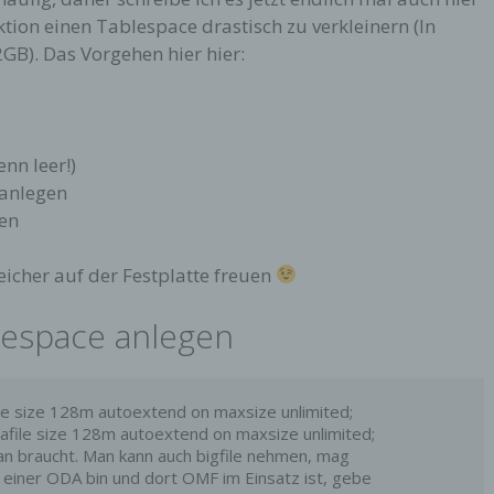
aktion einen Tablespace drastisch zu verkleinern (In
GB). Das Vorgehen hier hier:
nn leer!)
 anlegen
ben
eicher auf der Festplatte freuen
lespace anlegen
size 128m autoextend on maxsize unlimited;

le size 128m autoextend on maxsize unlimited;

man braucht. Man kann auch bigfile nehmen, mag

uf einer ODA bin und dort OMF im Einsatz ist, gebe
