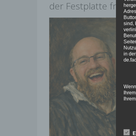
der Festplatte freue
herge
Adres
Butto
sind,
verli
Benut
Seite
Nutzu
in de
de.fa
Wenn 
Ihrem
Ihrem
Cook
E