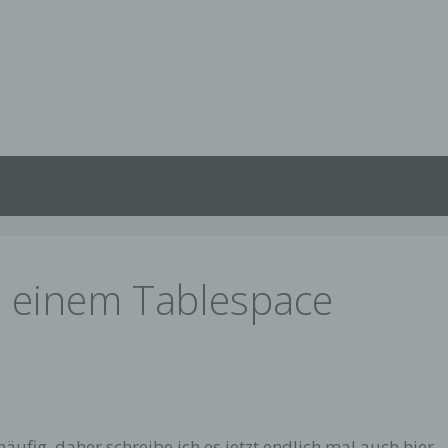
s einem Tablespace
 häufig, daher schreibe ich es jetzt endlich mal auch hier