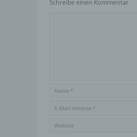
sowie
Schreibe einen Kommentar
Brows
Funkt
Kommentar
Serve
Der P
so ge
übermi
Name
E-
Mail-
Adresse
Website