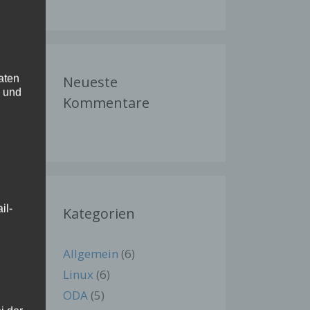
aten
Neueste
h und
Kommentare
il-
Kategorien
Allgemein
(6)
Linux
(6)
ODA
(5)