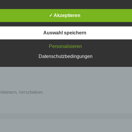
✓ Akzeptieren
nternetseiten verwenden teilweise so genannte Cookies. Cooki
en auf Ihrem Rechner keinen Schaden an und enthalten keine Vi
es dienen dazu, unser Angebot nutzerfreundlicher, effektiver un
Auswahl speichern
rer zu machen. Cookies sind kleine Textdateien, die auf Ihrem
er abgelegt werden und die Ihr Browser speichert.
ne auf ODA ändern
ODA und ASR: Installation auf
Personalisieren
gust 2024
zusätzlichem Host
ux"
3. September 2024
Datenschutzbedingungen
In "Linux"
eisten der von uns verwendeten Cookies sind so genannte „Se
es“. Sie werden nach Ende Ihres Besuchs automatisch gelösch
e Cookies bleiben auf Ihrem Endgerät gespeichert, bis Sie die
en. Diese Cookies ermöglichen es uns, Ihren Browser beim nä
h wiederzuerkennen.
rkleinern
,
Verschieben
önnen Ihren Browser so einstellen, dass Sie über das Setzen v
es informiert werden und Cookies nur im Einzelfall erlauben, di
me von Cookies für bestimmte Fälle oder generell ausschließ