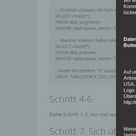
Wir w
Kommu
-- Erstmal schauen, ob noch irgendwas 
lücke
SELECT count(*) 

FROM dba_segments

WHERE tablespace_name='TSP_ORIG';
Daten
-- Manche Indexes haben keine Segmen
Butto
SELECT count(*)

FROM dba_indexes

WHERE tablespace_name='TSP_ORIG';
--Wenn bei beidem "0" zurück kommt,
Auf u
DROP TABLESPACE TSP_ORIG INCLU
Anbie
USA, 
Logo 
Schritt 4-6
Übers
http:
Siehe Schritt 1-3, nur mit vertausc
Schritt 7: Sich über 
Wenn 
Verbi