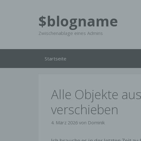
Zum
Inhalt
$blogname
springen
Zwischenablage eines Admins
Startseite
Alle Objekte au
verschieben
4. März 2026
von
Dominik
Ich brauche es in der letzten Zeit zu