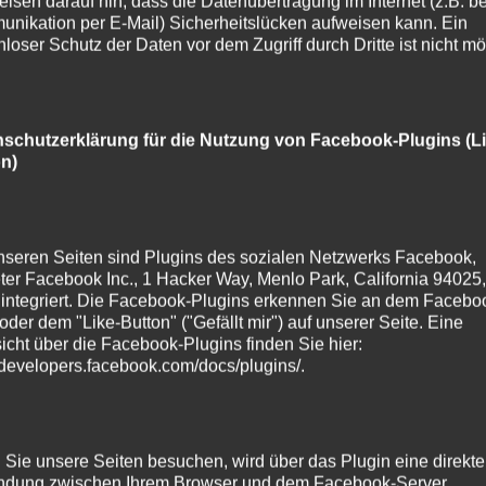
eisen darauf hin, dass die Datenübertragung im Internet (z.B. be
nikation per E-Mail) Sicherheitslücken aufweisen kann. Ein
in dem Tablespace drin ist

nloser Schutz der Daten vor dem Zugriff durch Dritte ist nicht mö


schutzerklärung für die Nutzung von Facebook-Plugins (Li
te, daher Extra-Prüfung über diese View

n)


 kann gedroppt werden

nseren Seiten sind Plugins des sozialen Netzwerks Facebook,
DING CONTENTS AND DATAFILES;
ter Facebook Inc., 1 Hacker Way, Menlo Park, California 94025,
integriert. Die Facebook-Plugins erkennen Sie an dem Facebo
oder dem "Like-Button" ("Gefällt mir") auf unserer Seite. Eine
icht über die Facebook-Plugins finden Sie hier:
//developers.facebook.com/docs/plugins/
.
hten Namen
den vielen freien Speicher auf
Sie unsere Seiten besuchen, wird über das Plugin eine direkte
ndung zwischen Ihrem Browser und dem Facebook-Server