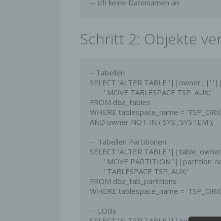
-- ich keine Dateinamen an
Schritt 2: Objekte v
--Tabellen

SELECT 'ALTER TABLE '||owner||'.'|
       ' MOVE TABLESPACE TSP_AUX;'

FROM dba_tables

WHERE tablespace_name = 'TSP_ORIG
AND owner NOT IN ('SYS','SYSTEM');

-- Tabellen Partitionen

SELECT 'ALTER TABLE '||table_owner|
       ' MOVE PARTITION '||partition_name||

       ' TABLESPACE TSP_AUX;'

FROM dba_tab_partitions

WHERE tablespace_name = 'TSP_ORIG'
-- LOBs

SELECT 'ALTER TABLE '||owner||'.'|