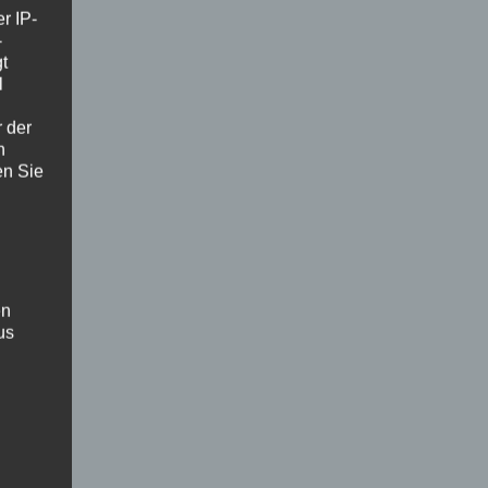
r IP-
-
t
l
r der
n
en Sie
en
us