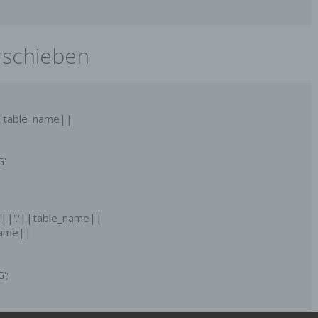
erschieben
|table_name||

'

|'.'||table_name||

;

|table_name||
