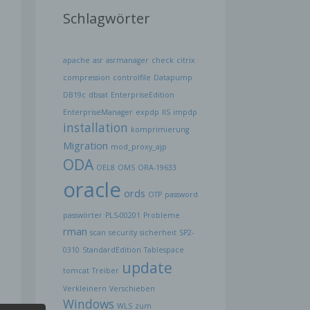
Schlagwörter
apache
asr
asrmanager
check
citrix
compression
controlfile
Datapump
DB19c
dbsat
EnterpriseEdition
EnterpriseManager
expdp
IIS
impdp
installation
komprimierung
Migration
mod_proxy_ajp
ODA
OEL8
OMS
ORA-19633
oracle
ords
OTP
password
passwörter
PLS-00201
Probleme
rman
scan
security
sicherheit
SP2-
0310
StandardEdition
Tablespace
update
tomcat
Treiber
Verkleinern
Verschieben
Windows
WLS
zum