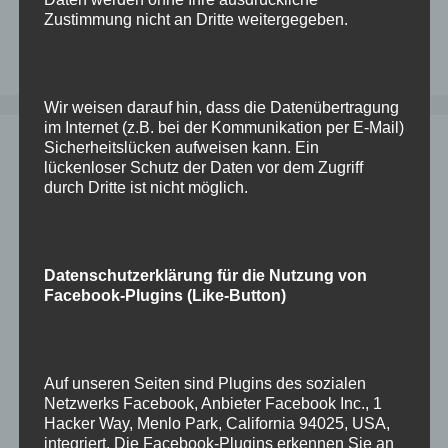
WLS
Zustimmung nicht an Dritte weitergegeben.
Kommentar hinterlassen
Wir weisen darauf hin, dass die Datenübertragung
im Internet (z.B. bei der Kommunikation per E-Mail)
Sicherheitslücken aufweisen kann. Ein
Oracle Database Security
lückenloser Schutz der Daten vor dem Zugriff
Assessment Tool (dbsat)
durch Dritte ist nicht möglich.
22. Februar 2025
von
Dominik
Datenschutzerklärung für die Nutzung von
Mit dem Tool dbsat von Oracle können
Facebook-Plugins (Like-Button)
Schwachstellen in Oracle Datenbanken (Ab
Version 10g) gesucht (und auch gefunden
)
werden. Das Erstellen eines Reports ist ziemlich
Auf unseren Seiten sind Plugins des sozialen
einfach, die Interpretation ist die
Netzwerks Facebook, Anbieter Facebook Inc., 1
Herausforderung. Aber auch dabei hilft Oracle.
Hacker Way, Menlo Park, California 94025, USA,
Die Installation ist denkbar einfach: Unter Doc ID
integriert. Die Facebook-Plugins erkennen Sie an