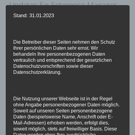
Updates für Enterprise Manager
13.5
Stand: 31.01.2023
5. März 2025
von
Dominik
Die Betreiber dieser Seiten nehmen den Schutz
Da ich mittlerweile in den Genuss komme, jedes
Ihrer persönlichen Daten sehr ernst. Wir
Quartal nicht nur einen Haufen Datenbanken zu
behandeln Ihre personenbezogenen Daten
patchen, sondern auch einen Enterprise
vertraulich und entsprechend der gesetzlichen
Manager, will ich mir die Schritte einmal
Datenschutzvorschriften sowie dieser
Datenschutzerklärung.
wegschreiben bis auch das im Muskelgedächtnis
angekommen ist
Gepatcht werden der WLS,
der Enterprise Manager sowie die Agenten. Dass
die Repository-Datenbank vorher auf den
Die Nutzung unserer Webseite ist in der Regel
aktuellen Patchlevel gezogen …
Weiterlesen
ohne Angabe personenbezogener Daten möglich.
Soweit auf unseren Seiten personenbezogene
Daten (beispielsweise Name, Anschrift oder E-
Kategorien
Linux
,
Oracle
Mail-Adressen) erhoben werden, erfolgt dies,
soweit möglich, stets auf freiwilliger Basis. Diese
Schlagwörter
EnterpriseManager
,
OMS
,
oracle
,
update
,
Daten werden ohne Ihre ausdrückliche