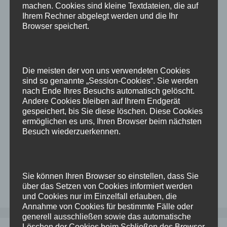
28. August 2024
von
Dominik
machen. Cookies sind kleine Textdateien, die auf
Ihrem Rechner abgelegt werden und die Ihr
Browser speichert.
Laut der Matrix im Metalink / MOS ist Oracle
Database 19c für Oracle Linux 9 freigegeben.
Leider klappt die Installation mit dem Base-
Die meisten der von uns verwendeten Cookies
Release so gar nicht, es muss während der
sind so genannte „Session-Cookies“. Sie werden
Installation ein Patch mit reingeschoben werden.
nach Ende Ihres Besuchs automatisch gelöscht.
Da ich mir jedes mal das Kommando dafür
Andere Cookies bleiben auf Ihrem Endgerät
zusammen suchen muss, packe ich es jetzt
gespeichert, bis Sie diese löschen. Diese Cookies
ermöglichen es uns, Ihren Browser beim nächsten
einfach hier in meine …
Weiterlesen
Besuch wiederzuerkennen.
Kategorien
Linux
,
Oracle
Schlagwörter
Eigentlich
,
installation
,
oracle
,
update
Sie können Ihren Browser so einstellen, dass Sie
Kommentar hinterlassen
über das Setzen von Cookies informiert werden
und Cookies nur im Einzelfall erlauben, die
Annahme von Cookies für bestimmte Fälle oder
generell ausschließen sowie das automatische
Löschen der Cookies beim Schließen des Browser