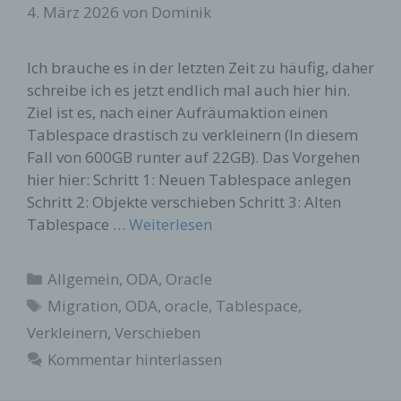
4. März 2026
von
Dominik
Ich brauche es in der letzten Zeit zu häufig, daher
schreibe ich es jetzt endlich mal auch hier hin.
Ziel ist es, nach einer Aufräumaktion einen
Tablespace drastisch zu verkleinern (In diesem
Fall von 600GB runter auf 22GB). Das Vorgehen
hier hier: Schritt 1: Neuen Tablespace anlegen
Schritt 2: Objekte verschieben Schritt 3: Alten
Tablespace …
Weiterlesen
Kategorien
Allgemein
,
ODA
,
Oracle
Schlagwörter
Migration
,
ODA
,
oracle
,
Tablespace
,
Verkleinern
,
Verschieben
Kommentar hinterlassen