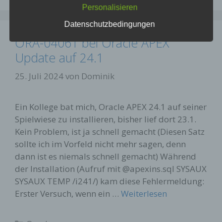
Personalisieren
Referrer URL
Datenschutzbedingungen
Hostname des zugreifenden Rechners
ORA-04061 bei Oracle APEX
Update auf 24.1
Uhrzeit der Serveranfrage
25. Juli 2024
von
Dominik
Ein Kollege bat mich, Oracle APEX 24.1 auf seiner
Spielwiese zu installieren, bisher lief dort 23.1.
Diese Daten sind nicht bestimmten Personen
Kein Problem, ist ja schnell gemacht (Diesen Satz
zuordenbar. Eine Zusammenführung dieser Daten
mit anderen Datenquellen wird nicht
sollte ich im Vorfeld nicht mehr sagen, denn
vorgenommen. Wir behalten uns vor, diese Daten
dann ist es niemals schnell gemacht) Während
nachträglich zu prüfen, wenn uns konkrete
der Installation (Aufruf mit @apexins.sql SYSAUX
Anhaltspunkte für eine rechtswidrige Nutzung
SYSAUX TEMP /i241/) kam diese Fehlermeldung:
bekannt werden.
Erster Versuch, wenn ein …
Weiterlesen