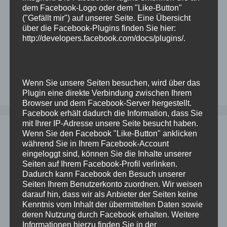
2138254.1 kann einfach das Zipfile
dem Facebook-Logo oder dem "Like-Button"
("Gefällt mir") auf unserer Seite. Eine Übersicht
heruntergeladen werden und auf …
Weiterlesen
über die Facebook-Plugins finden Sie hier:
http://developers.facebook.com/docs/plugins/
.
Kategorien
Oracle
Schlagwörter
check
,
dbsat
,
oracle
,
scan
,
security
,
sicherheit
Kommentar hinterlassen
Wenn Sie unsere Seiten besuchen, wird über das
Plugin eine direkte Verbindung zwischen Ihrem
Browser und dem Facebook-Server hergestellt.
Facebook erhält dadurch die Information, dass Sie
mit Ihrer IP-Adresse unsere Seite besucht haben.
Wenn Sie den Facebook "Like-Button" anklicken
ODA und ASR: Installation auf
während Sie in Ihrem Facebook-Account
zusätzlichem Host
eingeloggt sind, können Sie die Inhalte unserer
Seiten auf Ihrem Facebook-Profil verlinken.
3. September 2024
von
Dominik
Dadurch kann Facebook den Besuch unserer
Seiten Ihrem Benutzerkonto zuordnen. Wir weisen
darauf hin, dass wir als Anbieter der Seiten keine
Bei einem Kunden sollen die ODAs nicht aufs
Kenntnis vom Inhalt der übermittelten Daten sowie
deren Nutzung durch Facebook erhalten. Weitere
Internet zugreifen dürfen (sagt der Netzwerker),
Informationen hierzu finden Sie in der