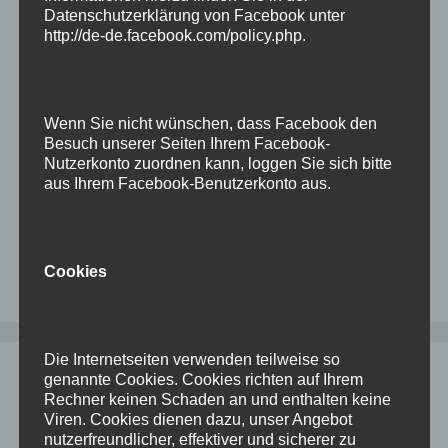
ASR soll aber aktiviert sein (sagt der DBA). Hier
Datenschutzerklärung von Facebook unter
haben wir einen einfachen Kompromiss
http://de-de.facebook.com/policy.php
.
gefunden: Auf einem dedizierten System läuft
ein ASR-Manager und die ODAs sprechen mit
diese statt direkt mit Oracle (Über Sinn&Unsinn
Wenn Sie nicht wünschen, dass Facebook den
soll hier keine Diskussion stattfinden, es ist …
Besuch unserer Seiten Ihrem Facebook-
Weiterlesen
Nutzerkonto zuordnen kann, loggen Sie sich bitte
aus Ihrem Facebook-Benutzerkonto aus.
Kategorien
Linux
,
ODA
,
Oracle
Schlagwörter
asr
,
asrmanager
,
installation
,
ODA
,
oracle
Cookies
Kommentar hinterlassen
Die Internetseiten verwenden teilweise so
Installation Oracle 19c auf Oracle
genannte Cookies. Cookies richten auf Ihrem
Rechner keinen Schaden an und enthalten keine
Linux 9
Viren. Cookies dienen dazu, unser Angebot
nutzerfreundlicher, effektiver und sicherer zu