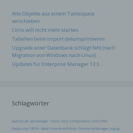
Alle Objekte aus einem Tablespace
verschieben
Citrix will nicht mehr starten
Tabellen beim Import dekomprimieren
Upgrade einer Datenbank schlägt fehl (nach
Migration von Windows nach Linux)
Updates für Enterprise Manager 13.5
Schlagwörter
apache
asr
asrmanager
check
citrix
compression
controlfile
Datapump
DB19c
dbsat
EnterpriseEdition
EnterpriseManager
expdp