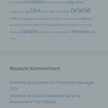
installation
Migration
IIS
impdp
komprimierung
oracle
ODA
mod_proxy_ajp
OEL8
OMS
ORA-19633
ords
rman
OTP
password
passwörter
PLS-00201
Probleme
scan
security
sicherheit
SP2-0310
StandardEdition
Tablespace
tomcat
update
Windows
Treiber
Verkleinern
Verschieben
WLS
zum
Neueste Kommentare
Dominik
zu
Updates für Enterprise Manager
13.5
Dominik
zu
Oracle Database Security
Assessment Tool (dbsat)