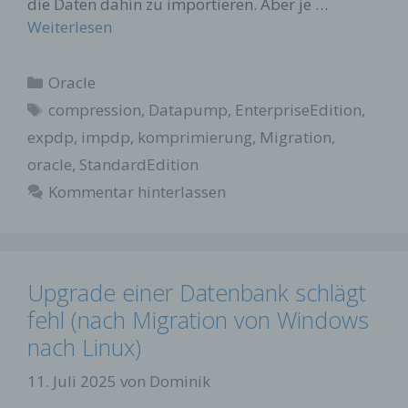
die Daten dahin zu importieren. Aber je …
Weiterlesen
Kategorien
Oracle
Schlagwörter
compression
,
Datapump
,
EnterpriseEdition
,
expdp
,
impdp
,
komprimierung
,
Migration
,
oracle
,
StandardEdition
Kommentar hinterlassen
Upgrade einer Datenbank schlägt
fehl (nach Migration von Windows
nach Linux)
11. Juli 2025
von
Dominik