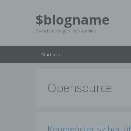
Zum
Inhalt
$blogname
springen
Zwischenablage eines Admins
Startseite
Opensource
Kennwörter sicher ü