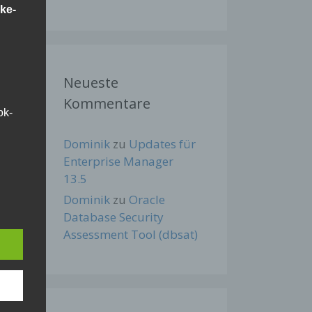
ke-
Neueste
Kommentare
ok-
Dominik
zu
Updates für
Enterprise Manager
13.5
Dominik
zu
Oracle
Database Security
Assessment Tool (dbsat)
r IP-
-
t
l