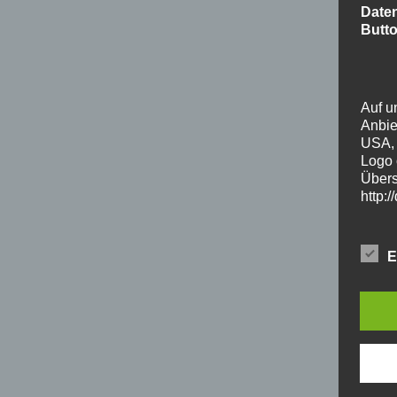
Daten
Butto
Auf u
Anbie
USA, 
Logo 
Übers
http:
E
Wenn 
Verbi
herge
Adres
Butto
sind,
verli