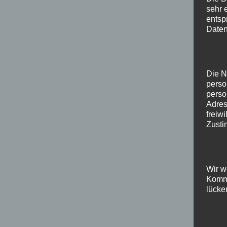
sehr 
entsp
Daten
Die N
perso
perso
Adres
freiw
Zusti
Wir w
Kommu
lücke