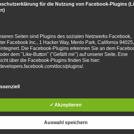
schutzerklärung für die Nutzung von Facebook-Plugins (Li
n)
nseren Seiten sind Plugins des sozialen Netzwerks Facebook,
ter Facebook Inc., 1 Hacker Way, Menlo Park, California 94025,
integriert. Die Facebook-Plugins erkennen Sie an dem Facebo
oder dem "Like-Button" ("Gefällt mir") auf unserer Seite. Eine
icht über die Facebook-Plugins finden Sie hier:
//developers.facebook.com/docs/plugins/
.
ssenziell
Sie unsere Seiten besuchen, wird über das Plugin eine direkte
ndung zwischen Ihrem Browser und dem Facebook-Server
stellt. Facebook erhält dadurch die Information, dass Sie mit Ihre
✓ Akzeptieren
se unsere Seite besucht haben. Wenn Sie den Facebook "Like
n" anklicken während Sie in Ihrem Facebook-Account eingelogg
 können Sie die Inhalte unserer Seiten auf Ihrem Facebook-Profi
Auswahl speichern
nken. Dadurch kann Facebook den Besuch unserer Seiten Ihrem