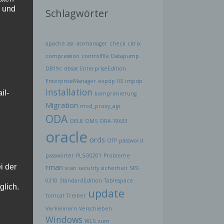
h und
Schlagwörter
apache
asr
asrmanager
check
citrix
compression
controlfile
Datapump
DB19c
dbsat
EnterpriseEdition
EnterpriseManager
expdp
IIS
impdp
installation
il-
komprimierung
Migration
mod_proxy_ajp
ODA
OEL8
OMS
ORA-19633
oracle
ords
OTP
password
passwörter
PLS-00201
Probleme
rman
i der
scan
security
sicherheit
SP2-
0310
StandardEdition
Tablespace
glich.
update
tomcat
Treiber
Verkleinern
Verschieben
Windows
WLS
zum