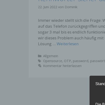
22. Juni 2022
von
Dominik
Immer wieder stellt sich die Frage: 
auf das Telefon zurückgegriffen und 
sogar 3 mal bis es endlich funktion
wir dieses Problem auch häufig mit
Lösung …
Weiterlesen
Kategorien
Allgemein
Schlagwörter
Opensource
,
OTP
,
password
,
passwört
Kommentar hinterlassen
Stand
Die B