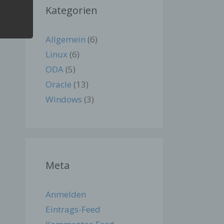
r der
Kategorien
n
en Sie
Allgemein
(6)
Linux
(6)
ODA
(5)
Oracle
(13)
en
us
Windows
(3)
Meta
es
Anmelden
ren.
Eintrags-Feed
d