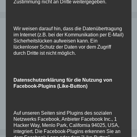
Zustimmung nicht an Dritte weitergegeben.
Wir weisen darauf hin, dass die Datenübertragung
Schlagwörter
im Internet (z.B. bei der Kommunikation per E-Mail)
Sicherheitslücken aufweisen kann. Ein
lückenloser Schutz der Daten vor dem Zugriff
durch Dritte ist nicht möglich.
apache
asr
asrmanager
check
citrix
compression
controlfile
Datapump
DB19c
dbsat
EnterpriseEdition
EnterpriseManager
expdp
installation
Migration
IIS
impdp
komprimierung
oracle
ODA
Datenschutzerklärung für die Nutzung von
mod_proxy_ajp
OEL8
OMS
ORA-19633
Facebook-Plugins (Like-Button)
ords
rman
OTP
password
passwörter
PLS-00201
Probleme
scan
security
sicherheit
SP2-0310
StandardEdition
Tablespace
tomcat
update
Windows
Treiber
Verkleinern
Verschieben
WLS
Auf unseren Seiten sind Plugins des sozialen
zum
Netzwerks Facebook, Anbieter Facebook Inc., 1
Hacker Way, Menlo Park, California 94025, USA,
integriert. Die Facebook-Plugins erkennen Sie an