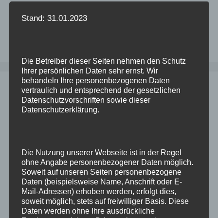
Stand: 31.01.2023
Suchen
nach:
Die Betreiber dieser Seiten nehmen den Schutz
Ihrer persönlichen Daten sehr ernst. Wir
behandeln Ihre personenbezogenen Daten
vertraulich und entsprechend der gesetzlichen
Neueste Beiträge
Datenschutzvorschriften sowie dieser
Datenschutzerklärung.
Alle Objekte aus einem Tablespace
verschieben
Citrix will nicht mehr starten
Die Nutzung unserer Webseite ist in der Regel
ohne Angabe personenbezogener Daten möglich.
Tabellen beim Import dekomprimieren
Soweit auf unseren Seiten personenbezogene
Upgrade einer Datenbank schlägt fehl (nach
Daten (beispielsweise Name, Anschrift oder E-
Mail-Adressen) erhoben werden, erfolgt dies,
Migration von Windows nach Linux)
soweit möglich, stets auf freiwilliger Basis. Diese
Updates für Enterprise Manager 13.5
Daten werden ohne Ihre ausdrückliche